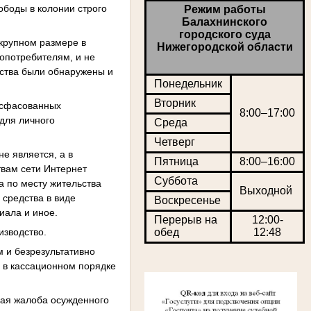
ободы в колонии строго
Режим работы
Балахнинского
городского суда
 крупном размере в
Нижегородской области
опотребителям, и не
дства были обнаружены и
Понедельник
Вторник
расфасованных
8:00–17:00
 для личного
Среда
Четверг
не является, а в
Пятница
8:00–16:00
твам сети Интернет
Суббота
а по месту жительства
Выходной
 средства в виде
Воскресенье
иала и иное.
Перерыв на
12:00-
изводство.
обед
12:48
 и безрезультативно
и в кассационном порядке
ная жалоба осужденного