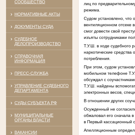
СООБЩЕСТВО
лиц по предварительному
режима.
НОРМАТИВНЫЕ АКТЫ
Судом установлено, что 
вентиляционном отсеке в
ДОКУМЕНТЫ СУДА
смог довести свой прест
изъяты сотрудниками по
СУДЕБНОЕ
ДЕЛОПРОИЗВОДСТВО
Т.У.Ш. в ходе судебного
наркотические средства о
СПРАВОЧНАЯ
потребления.
ИНФОРМАЦИЯ
При этом, судом установл
мобильном телефоне Т.У.
ПРЕСС-СЛУЖБА
обсуждал с соучастникам
УПРАВЛЕНИЕ СУДЕБНОГО
Т.У.Ш. найдены вспомога
ДЕПАРТАМЕНТА
электронных весов, спец
В отношении других соуч
СУДЫ СУБЪЕКТА РФ
Осужденный не согласил
МУНИЦИПАЛЬНЫЕ
обжаловал его сначала в
ОРГАНЫ ВЛАСТИ
в Первый кассационный 
Апелляционным определе
ВАКАНСИИ