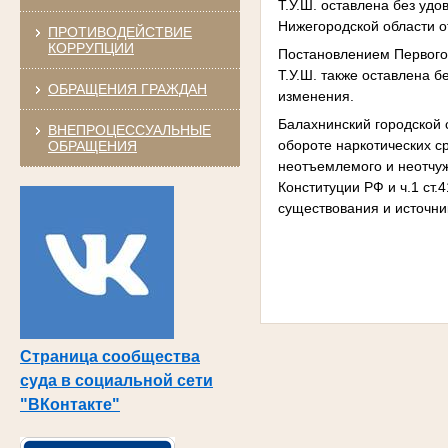
Т.У.Ш. оставлена без уд
Нижегородской области от
ПРОТИВОДЕЙСТВИЕ
КОРРУПЦИИ
Постановлением Первого
Т.У.Ш. также оставлена б
ОБРАЩЕНИЯ ГРАЖДАН
изменения.
Балахнинский городской 
ВНЕПРОЦЕССУАЛЬНЫЕ
обороте наркотических с
ОБРАЩЕНИЯ
неотъемлемого и неотчуж
Конституции РФ и ч.1 ст.
существования и источни
Страница сообщества
суда в социальной сети
"ВКонтакте"