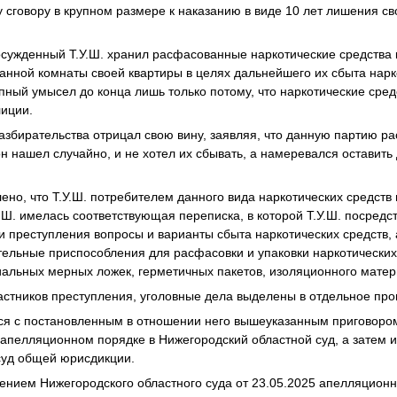
 сговору в крупном размере к наказанию в виде 10 лет лишения св
осужденный Т.У.Ш. хранил расфасованные наркотические средства
анной комнаты своей квартиры в целях дальнейшего их сбыта нарк
упный умысел до конца лишь только потому, что наркотические сре
лиции.
 разбирательства отрицал свою вину, заявляя, что данную партию 
н нашел случайно, и не хотел их сбывать, а намеревался оставить
ено, что Т.У.Ш. потребителем данного вида наркотических средств 
Ш. имелась соответствующая переписка, в которой Т.У.Ш. посредс
и преступления вопросы и варианты сбыта наркотических средств, 
тельные приспособления для расфасовки и упаковки наркотических
иальных мерных ложек, герметичных пакетов, изоляционного матер
астников преступления, уголовные дела выделены в отдельное про
ся с постановленным в отношении него вышеуказанным приговором
 апелляционном порядке в Нижегородский областной суд, а затем 
суд общей юрисдикции.
нием Нижегородского областного суда от 23.05.2025 апелляцион