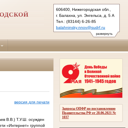
606400, Нижегородская обл.,
РОДСКОЙ
г. Балахна, ул. Энгельса, д. 5 А
Тел.: (83144) 6-26-85
balahninsky.nnov@sudrf.ru
развернуть
версия для печати
Запросы ОПФР по постановлению
Правительства РФ от 28.06.2021 №
1037
ев В.В.) Т.У.Ш. осужден
ети «Интернет» группой