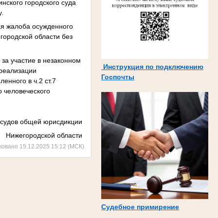
инского городского суда
у.
ая жалоба осужденного
егородской области без
за участие в незаконном
Инструкция по подключению
 реализации
Госпочты
енного в ч.2 ст.7
о человеческого
 судов общей юрисдикции
Нижегородской области
ковано 15.12.2025 15:12 (МСК)
Судебное примирение