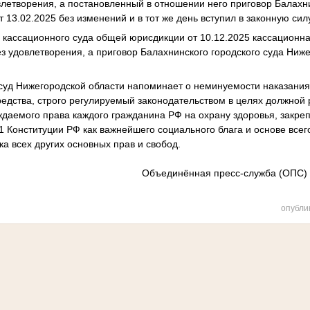
овлетворения, а постановленный в отношении него приговор Балахн
 13.02.2025 без изменений и в тот же день вступил в законную сил
 кассационного суда общей юрисдикции от 10.12.2025 кассационн
ез удовлетворения, а приговор Балахнинского городского суда Ниж
суд Нижегородской области напоминает о неминуемости наказания 
редства, строго регулируемый законодательством в целях должной
даемого права каждого гражданина РФ на охрану здоровья, закрепл
41 Конституции РФ как важнейшего социального блага и основе всег
ка всех других основных прав и свобод.
Объединённая пресс-служба (ОПС)
опубли